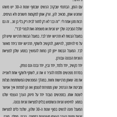
עם הזמן, הבחנתי שבקרב הנשים שבסוף שנות ה-30 יש משהו
שפוגש אותן, מכאיב להן, זורק אותן למקומות חשוכים ולא נעימים.
רבות מהן אמרו לי: "זה כבר לא רק לחזור לבית ריק בלי בן זוג.. זה גם
שלכל הסביבה שלך יש זוגיות או משפחה ואת לגמרי לבד".
במעגל הבטוח לא תרגישו יותר לבד. במעגל הבטוח תרגישו שיש לכן
על מי להיתמך, להישען, להקשיב ולשתף, תרגישו יותר ביחד מאשר
לבד. המעגל הבטוח ייתן לכן כוחות להמשיך במסע שלכן למציאת
הזוגיות הנכונה עבורכן.
יחד נקשיב, יחד נלמד, יחד נבין, יחד נבכה וגם נצחק.
בסדרת מפגשים תלמדו להכיר זו את זו, לשתף ולשקף אחת לשנייה
את מה שאתן מרגישות וחוות. במהלך המפגשים המשתתפות מגלות
ומבינות את הנרטיב שהן מספרות לעצמן ואז הן לומדות איך אפשר
לשנות אותו. במפגשים נעבוד יחד על חיזוק הערך העצמי שלנו
במסע לחיפוש זוגיות ונשתמש בכלים למציאת זוגיות נכונה.
המעגל פונה לנשים בסוף שנות ה-30 שלהן, שלצד כלים למציאת
זוגיות וחיזוק הערך העצמי מעוניינות בתמיכה, הבנה, חמלה, חיבה,