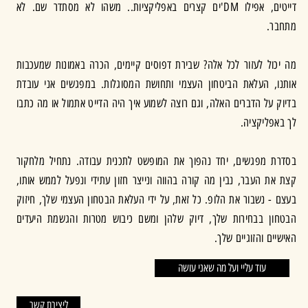
דייטים, אפילו DM'ים קצרים באפליקציות.. משהו לא מסתדר שם. לא
מתחבר.
מה יכול לעזור לכל אלה? שבירת דפוסים קיימים, הכרה באמונות שמעכבות
אותנו, העלאת הביטחון העצמי ותחושת המסוגלות. במפגשים אני עובדת
בדיוק על הדברים האלה, וגם רוצה לשמוע איך היה הדייט אתמול או מה כתבו
לך באפליקציה.
בסדרת מפגשים, יחד נהפוך את המופשט לתכנית עבודה. נתחיל מלחקור
קצת את העבר, נבין מה קורה בהווה ונייצר חזון עתידי ונפעל לממש אותו,
בעצם - נשבור את הלופ. כל זאת, על ידי העלאת הבטחון העצמי שלך, חיזוק
הבטחון בבחירות שלך, דיוק שלהן ומשם כיבוש מטרות והגשמת היעדים
האישיים והזוגיים שלך.
עוד עליי ועל מה שאני עושה
ליצירת קשר