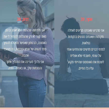
אסף, 39
דנית, 38
אני מרגישה שנעשה הלא יאומן ובזמן
אני מרגיש שאנחנו מגיעים לאחלה
מאוד קצר לא רק שהצלחת להחזיר לי את
מקומות ושאנחנו נוגעים בנקודות
האמונה, הבטחון שאפשר והיכולת להפוך
נפלאות.
פחד להוויה של אומץ ונוכחות, גם מצאתי
למדתי דברים חדשים שהפתיעו אותי
אהבה.
על עצמי, חשבתי שלא אצליח
אני כל כך מעריכה את התהליך איתך
לשנות את האוטומט שהייתי תקוע
והנוכחות שלך, אז באמת - תודה.
עליו כל החיים.