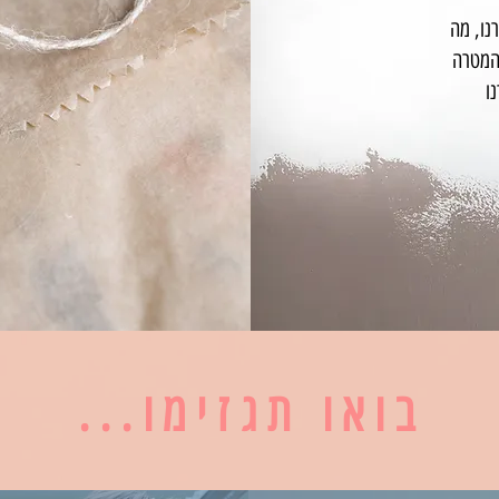
נו, מה
 המטרה
ו
...בואו תגזימו